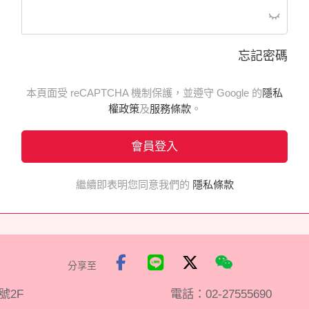
忘記密碼
本頁面受 reCAPTCHA 機制保護，並遵守 Google 的
隱私
權政策
及
服務條款
。
會員登入
繼續即表明您同意我們的
隱私條款
分享至
號2F
電話：
02-27555690