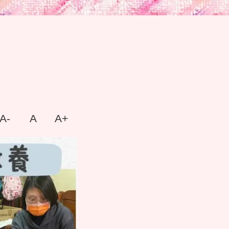
A-
A
A+