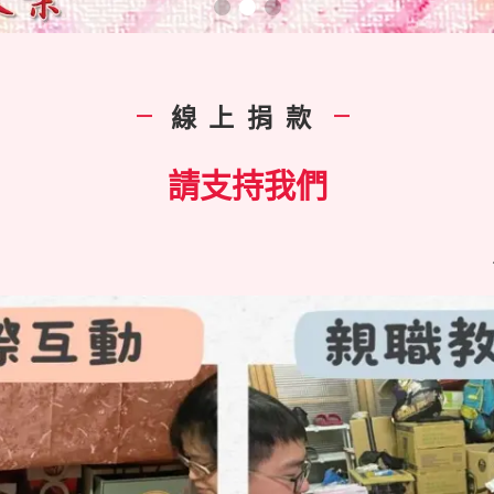
線上捐款
|
|
請支持我們