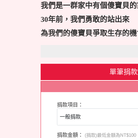
我們是一群家中有個傻寶貝的
30年前，我們勇敢的站出來
為我們的傻寶貝爭取生存的機
一路走來備感艱辛，
感謝了解我們的朋友一路相伴
單筆捐款
我們亟需要更多的朋友支持我
讓每一位傻寶貝都能得到發展
您的捐款
讓我們更有能力提供
捐款項目：
捐款金額：
(捐款)最低金額為NT$100