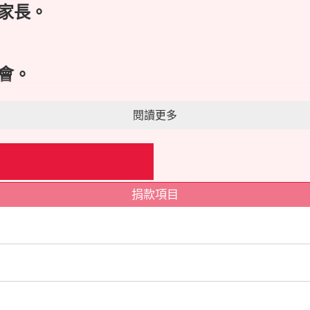
家長。
會。
閱讀更多
。
們，
捐款項目
的機會。
全方位的服務！